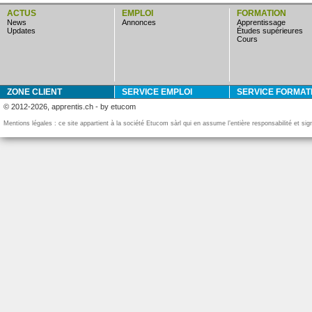
ACTUS
EMPLOI
FORMATION
news
annonces
apprentissage
updates
études supérieures
cours
ZONE CLIENT
SERVICE EMPLOI
SERVICE FORMAT
© 2012-2026, apprentis.ch - by etucom
Mentions légales : ce site appartient à la société Etucom sàrl qui en assume l’entière responsabilité et si