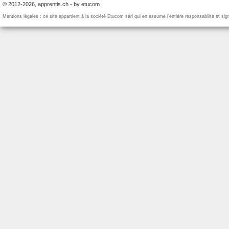
© 2012-2026, apprentis.ch - by etucom
Mentions légales : ce site appartient à la société Etucom sàrl qui en assume l’entière responsabilité et si