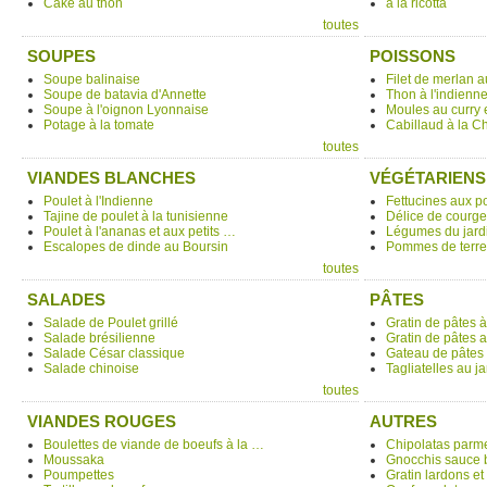
Cake au thon
à la ricotta
toutes
SOUPES
POISSONS
Soupe balinaise
Filet de merlan a
Soupe de batavia d'Annette
Thon à l'indienn
Soupe à l'oignon Lyonnaise
Moules au curry e
Potage à la tomate
Cabillaud à la 
toutes
VIANDES BLANCHES
VÉGÉTARIENS
Poulet à l'Indienne
Fettucines aux p
Tajine de poulet à la tunisienne
Délice de courge
Poulet à l'ananas et aux petits …
Légumes du jardi
Escalopes de dinde au Boursin
Pommes de terre
toutes
SALADES
PÂTES
Salade de Poulet grillé
Gratin de pâtes 
Salade brésilienne
Gratin de pâtes 
Salade César classique
Gateau de pâtes
Salade chinoise
Tagliatelles au
toutes
VIANDES ROUGES
AUTRES
Boulettes de viande de boeufs à la …
Chipolatas parme
Moussaka
Gnocchis sauce 
Poumpettes
Gratin lardons e