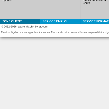
updates
études supérieures
cours
ZONE CLIENT
SERVICE EMPLOI
SERVICE FORMAT
© 2012-2026, apprentis.ch - by etucom
Mentions légales : ce site appartient à la société Etucom sàrl qui en assume l’entière responsabilité et si