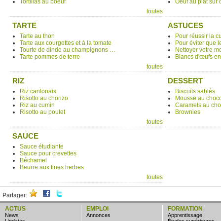
Tortillas au boeuf
Oeuf au plat sur
toutes
TARTE
ASTUCES
Tarte au thon
Pour réussir la c
Tarte aux courgettes et à la tomate
Pour éviter que l
Tourte de dinde au champignons …
Nettoyer votre mo
Tarte pommes de terre
Blancs d'œufs en
toutes
RIZ
DESSERT
Riz cantonais
Biscuits sablés
Risotto au chorizo
Mousse au choco
Riz au cumin
Caramels au cho
Risotto au poulet
Brownies
toutes
SAUCE
Sauce étudiante
Sauce pour crevettes
Béchamel
Beurre aux fines herbes
toutes
Partager:
ACTUS
EMPLOI
FORMATION
news
annonces
apprentissage