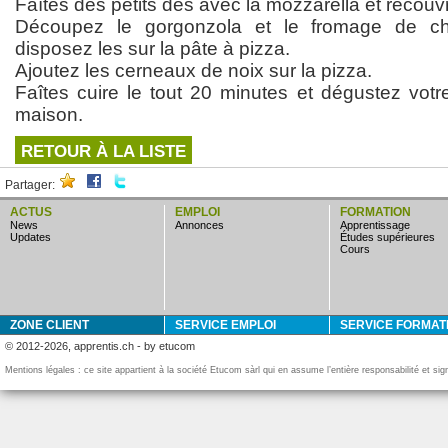
Faîtes des petits dès avec la mozzarella et recouv
Découpez le gorgonzola et le fromage de ch
disposez les sur la pâte à pizza.
Ajoutez les cerneaux de noix sur la pizza.
Faîtes cuire le tout 20 minutes et dégustez votr
maison.
RETOUR À LA LISTE
Partager:
ACTUS
EMPLOI
FORMATION
news
annonces
apprentissage
updates
études supérieures
cours
ZONE CLIENT
SERVICE EMPLOI
SERVICE FORMAT
© 2012-2026, apprentis.ch - by etucom
Mentions légales : ce site appartient à la société Etucom sàrl qui en assume l’entière responsabilité et si