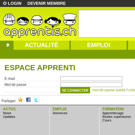
LOGIN
DEVENIR MEMBRE
ACTUALITÉ
EMPLOI
ESPACE APPRENTI
E-mail
Mot de passe
mot de passe oublié
/
cré
Partager:
ACTUS
EMPLOI
FORMATION
news
annonces
apprentissage
updates
études supérieures
cours