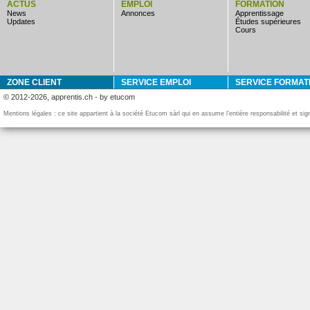
ACTUS
EMPLOI
FORMATION
news
annonces
apprentissage
updates
études supérieures
cours
ZONE CLIENT
SERVICE EMPLOI
SERVICE FORMAT
© 2012-2026, apprentis.ch - by etucom
Mentions légales : ce site appartient à la société Etucom sàrl qui en assume l’entière responsabilité et si