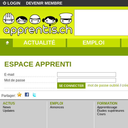
LOGIN
DEVENIR MEMBRE
ACTUALITÉ
EMPLOI
ESPACE APPRENTI
E-mail
Mot de passe
mot de passe oublié
/
cré
Partager:
ACTUS
EMPLOI
FORMATION
news
annonces
apprentissage
updates
études supérieures
cours