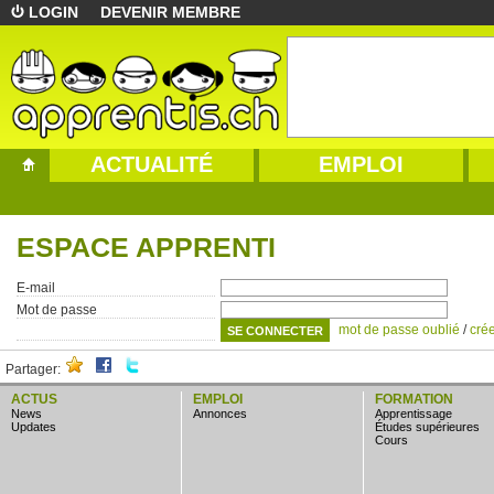
LOGIN
DEVENIR MEMBRE
ACTUALITÉ
EMPLOI
ESPACE APPRENTI
E-mail
Mot de passe
mot de passe oublié
/
cré
Partager:
ACTUS
EMPLOI
FORMATION
news
annonces
apprentissage
updates
études supérieures
cours