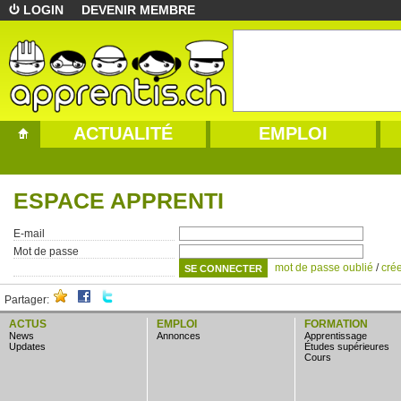
LOGIN
DEVENIR MEMBRE
ACTUALITÉ
EMPLOI
ESPACE APPRENTI
E-mail
Mot de passe
mot de passe oublié
/
cré
Partager:
ACTUS
EMPLOI
FORMATION
news
annonces
apprentissage
updates
études supérieures
cours