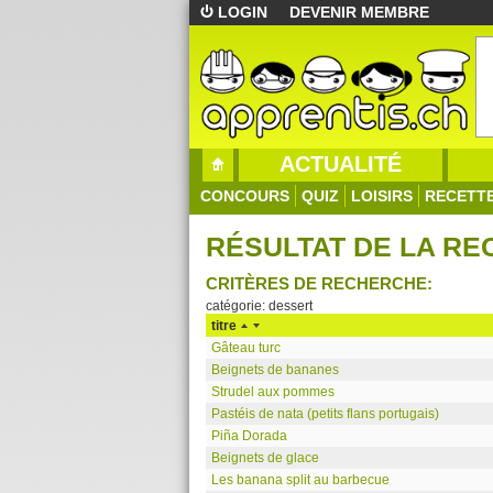
LOGIN
DEVENIR MEMBRE
ACTUALITÉ
CONCOURS
QUIZ
LOISIRS
RECETT
RÉSULTAT DE LA R
CRITÈRES DE RECHERCHE:
catégorie: dessert
titre
Gâteau turc
Beignets de bananes
Strudel aux pommes
Pastéis de nata (petits flans portugais)
Piña Dorada
Beignets de glace
Les banana split au barbecue