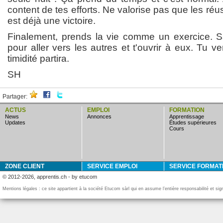
content de tes efforts. Ne valorise pas que les réu
est déjà une victoire.
Finalement, prends la vie comme un exercice. S
pour aller vers les autres et t'ouvrir à eux. Tu v
timidité partira.
SH
Partager:
ACTUS
EMPLOI
FORMATION
news
annonces
apprentissage
updates
études supérieures
cours
ZONE CLIENT
SERVICE EMPLOI
SERVICE FORMAT
© 2012-2026, apprentis.ch - by etucom
Mentions légales : ce site appartient à la société Etucom sàrl qui en assume l’entière responsabilité et si