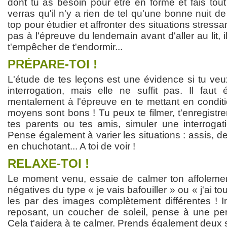
dont tu as besoin pour être en forme et fais tout
verras qu'il n'y a rien de tel qu'une bonne nuit d
top pour étudier et affronter des situations stress
pas à l'épreuve du lendemain avant d'aller au lit, i
t'empêcher de t'endormir...
PRÉPARE-TOI !
L'étude de tes leçons est une évidence si tu veux
interrogation, mais elle ne suffit pas. Il faut
mentalement à l'épreuve en te mettant en conditi
moyens sont bons ! Tu peux te filmer, t'enregistrer,
tes parents ou tes amis, simuler une interrogati
Pense également à varier les situations : assis, de
en chuchotant... A toi de voir !
RELAXE-TOI !
Le moment venu, essaie de calmer ton affoleme
négatives du type « je vais bafouiller » ou « j'ai t
les par des images complètement différentes ! 
reposant, un coucher de soleil, pense à une pe
Cela t'aidera à te calmer. Prends également deux 