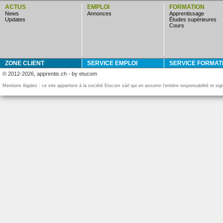
ACTUS
EMPLOI
FORMATION
news
annonces
apprentissage
updates
études supérieures
cours
ZONE CLIENT
SERVICE EMPLOI
SERVICE FORMAT
© 2012-2026, apprentis.ch - by etucom
Mentions légales : ce site appartient à la société Etucom sàrl qui en assume l’entière responsabilité et si