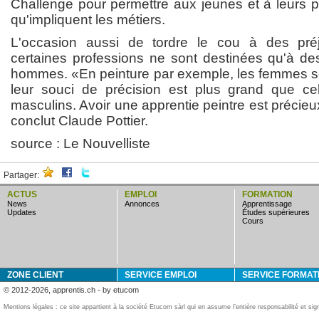
Challenge pour permettre aux jeunes et à leurs p
qu'impliquent les métiers.
L'occasion aussi de tordre le cou à des pré
certaines professions ne sont destinées qu'à d
hommes. «En peinture par exemple, les femmes so
leur souci de précision est plus grand que cel
masculins. Avoir une apprentie peintre est précieu
conclut Claude Pottier.
source : Le Nouvelliste
Partager:
ACTUS
EMPLOI
FORMATION
news
annonces
apprentissage
updates
études supérieures
cours
ZONE CLIENT
SERVICE EMPLOI
SERVICE FORMAT
© 2012-2026, apprentis.ch - by etucom
Mentions légales : ce site appartient à la société Etucom sàrl qui en assume l’entière responsabilité et si