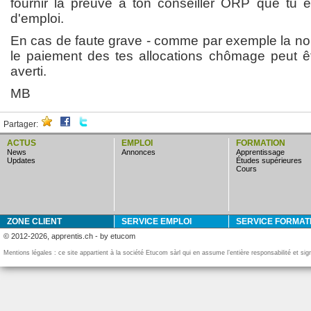
fournir la preuve à ton conseiller ORP que tu 
d'emploi.
En cas de faute grave - comme par exemple la non
le paiement des tes allocations chômage peut ê
averti.
MB
Partager:
ACTUS
EMPLOI
FORMATION
news
annonces
apprentissage
updates
études supérieures
cours
ZONE CLIENT
SERVICE EMPLOI
SERVICE FORMAT
© 2012-2026, apprentis.ch - by etucom
Mentions légales : ce site appartient à la société Etucom sàrl qui en assume l’entière responsabilité et si